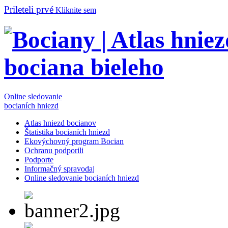
Prileteli prvé
Kliknite sem
Online sledovanie
bocianích hniezd
Atlas hniezd bocianov
Štatistika bocianích hniezd
Ekovýchovný program Bocian
Ochranu podporili
Podporte
Informačný spravodaj
Online sledovanie bocianích hniezd