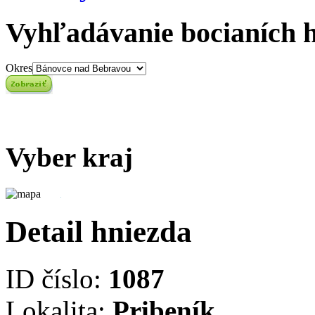
Vyhľadávanie bocianích 
Okres
Vyber kraj
Detail hniezda
ID číslo:
1087
Lokalita:
Pribeník