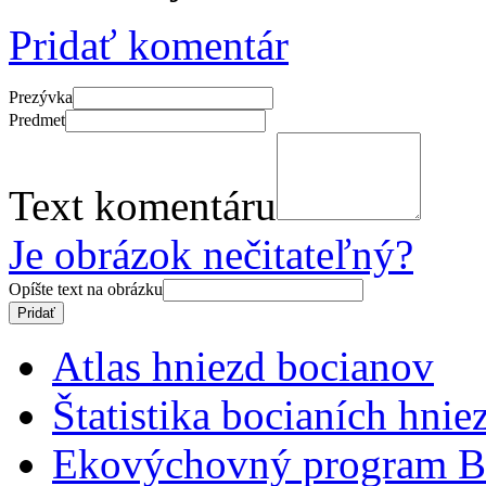
Pridať komentár
Prezývka
Predmet
Text komentáru
Je obrázok nečitateľný?
Opíšte text na obrázku
Atlas hniezd bocianov
Štatistika bocianích hnie
Ekovýchovný program B