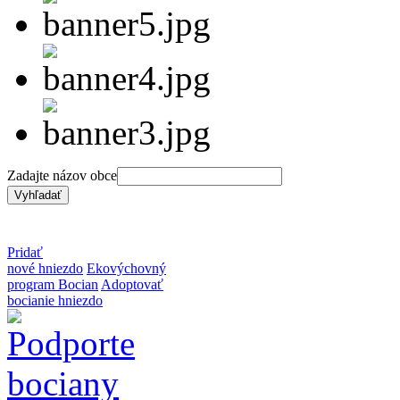
Zadajte názov obce
Pridať
nové hniezdo
Ekovýchovný
program Bocian
Adoptovať
bocianie hniezdo