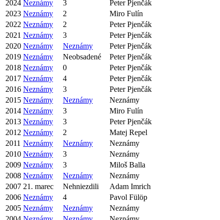
2024
Neznámy
3
Peter Pjenčák
2023
Neznámy
2
Miro Fulín
2022
Neznámy
2
Peter Pjenčák
2021
Neznámy
3
Peter Pjenčák
2020
Neznámy
Neznámy
Peter Pjenčák
2019
Neznámy
Neobsadené
Peter Pjenčák
2018
Neznámy
0
Peter Pjenčák
2017
Neznámy
4
Peter Pjenčák
2016
Neznámy
3
Peter Pjenčák
2015
Neznámy
Neznámy
Neznámy
2014
Neznámy
3
Miro Fulín
2013
Neznámy
3
Peter Pjenčák
2012
Neznámy
2
Matej Repel
2011
Neznámy
Neznámy
Neznámy
2010
Neznámy
3
Neznámy
2009
Neznámy
3
Miloš Balla
2008
Neznámy
Neznámy
Neznámy
2007
21. marec
Nehniezdili
Adam Imrich
2006
Neznámy
4
Pavol Fülöp
2005
Neznámy
Neznámy
Neznámy
2004
Neznámy
Neznámy
Neznámy