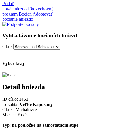
Pridať
nové hniezdo
Ekovýchovný
program Bocian
Adoptovať
bocianie hniezdo
Vyhľadávanie bocianích hniezd
Okres
Vyber kraj
Detail hniezda
ID číslo:
1451
Lokalita:
Veľké Kapušany
Okres: Michalovce
Miestna časť:
Typ:
na podložke na samostatnom stĺpe