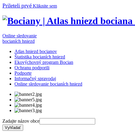
Prileteli prvé
Kliknite sem
Online sledovanie
bocianích hniezd
Atlas hniezd bocianov
Štatistika bocianích hniezd
Ekovýchovný program Bocian
Ochranu podporili
Podporte
Informačný spravodaj
Online sledovanie bocianích hniezd
Zadajte názov obce