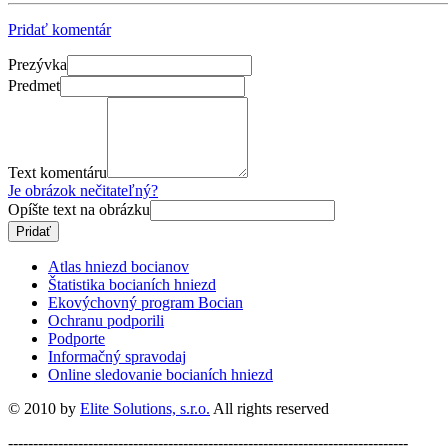
Pridať komentár
Prezývka
Predmet
Text komentáru
Je obrázok nečitateľný?
Opíšte text na obrázku
Atlas hniezd bocianov
Štatistika bocianích hniezd
Ekovýchovný program Bocian
Ochranu podporili
Podporte
Informačný spravodaj
Online sledovanie bocianích hniezd
© 2010 by
Elite Solutions, s.r.o.
All rights reserved
--------------------------------------------------------------------------------