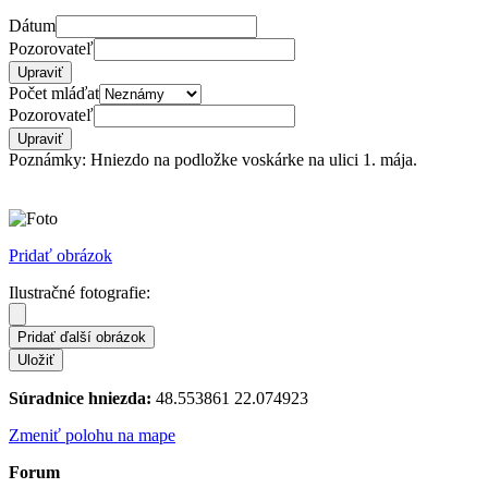
Dátum
Pozorovateľ
Počet mláďat
Pozorovateľ
Poznámky: Hniezdo na podložke voskárke na ulici 1. mája.
Pridať obrázok
Ilustračné fotografie:
Súradnice hniezda:
48.553861 22.074923
Zmeniť polohu na mape
Forum