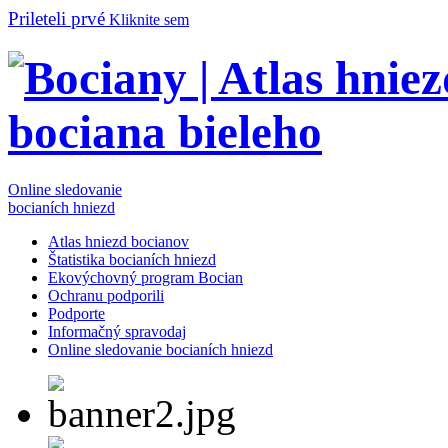
Prileteli prvé
Kliknite sem
Online sledovanie
bocianích hniezd
Atlas hniezd bocianov
Štatistika bocianích hniezd
Ekovýchovný program Bocian
Ochranu podporili
Podporte
Informačný spravodaj
Online sledovanie bocianích hniezd