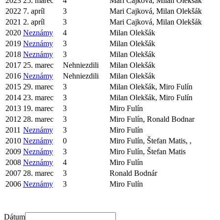
2023
25. marec
4
Mari Cajková, Milan Olekšák
2022
7. apríl
3
Mari Cajková, Milan Olekšák
2021
2. apríl
3
Mari Cajková, Milan Olekšák
2020
Neznámy
4
Milan Olekšák
2019
Neznámy
3
Milan Olekšák
2018
Neznámy
3
Milan Olekšák
2017
25. marec
Nehniezdili
Milan Olekšák
2016
Neznámy
Nehniezdili
Milan Olekšák
2015
29. marec
3
Milan Olekšák, Miro Fulín
2014
23. marec
3
Milan Olekšák, Miro Fulín
2013
19. marec
3
Miro Fulín
2012
28. marec
3
Miro Fulín, Ronald Bodnar
2011
Neznámy
3
Miro Fulín
2010
Neznámy
0
Miro Fulín, Štefan Matis, ,
2009
Neznámy
3
Miro Fulín, Štefan Matis
2008
Neznámy
4
Miro Fulín
2007
28. marec
3
Ronald Bodnár
2006
Neznámy
3
Miro Fulín
Dátum