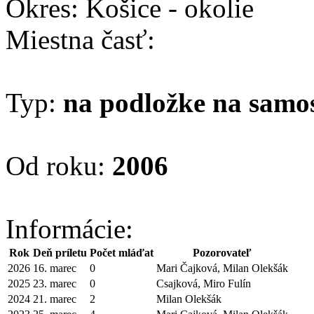
Okres: Košice - okolie
Miestna časť:
Typ:
na podložke na samo
Od roku:
2006
Informácie:
Rok
Deň príletu
Počet mláďat
Pozorovateľ
2026
16. marec
0
Mari Čajková, Milan Olekšák
2025
23. marec
0
Csajková, Miro Fulín
2024
21. marec
2
Milan Olekšák