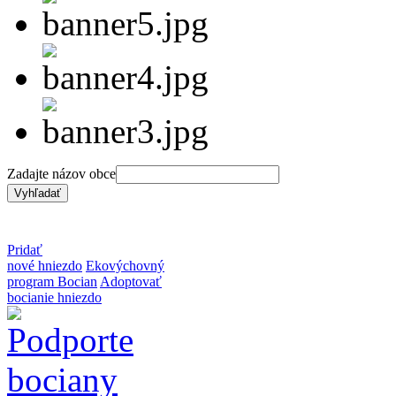
Zadajte názov obce
Pridať
nové hniezdo
Ekovýchovný
program Bocian
Adoptovať
bocianie hniezdo