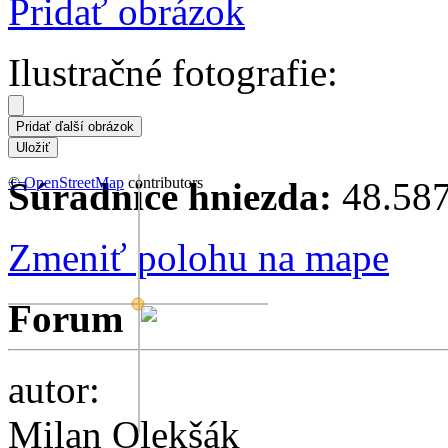
Pridať obrázok
Ilustračné fotografie:
+
©
−
OpenStreetMap
contributors
Súradnice hniezda:
48.587
Zmeniť polohu na mape
Forum
autor:
Milan Olekšák