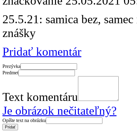
značkovanie
25.05.2021 05
25.5.21: samica bez, samec
znášky
Pridať komentár
Prezývka
Predmet
Text komentáru
Je obrázok nečitateľný?
Opíšte text na obrázku