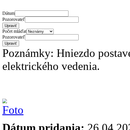
Dátum
Pozorovateľ
Počet mláďat
Pozorovateľ
Poznámky: Hniezdo postave
elektrického vedenia.
Dátum pridania:
26.04.20