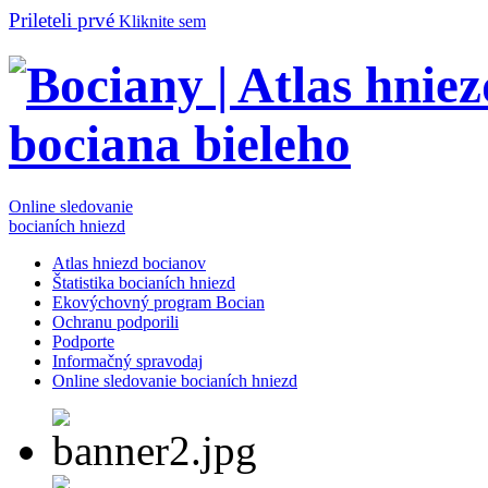
Prileteli prvé
Kliknite sem
Online sledovanie
bocianích hniezd
Atlas hniezd bocianov
Štatistika bocianích hniezd
Ekovýchovný program Bocian
Ochranu podporili
Podporte
Informačný spravodaj
Online sledovanie bocianích hniezd