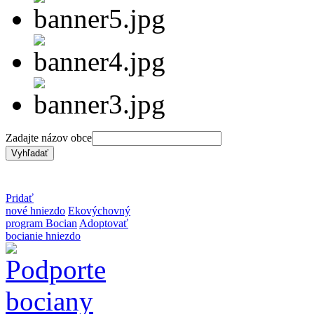
Zadajte názov obce
Pridať
nové hniezdo
Ekovýchovný
program Bocian
Adoptovať
bocianie hniezdo