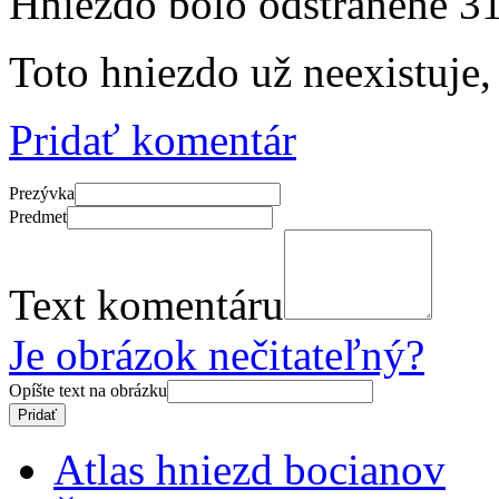
Hniezdo bolo odstránené
31
Toto hniezdo už neexistuje,
Pridať komentár
Prezývka
Predmet
Text komentáru
Je obrázok nečitateľný?
Opíšte text na obrázku
Atlas hniezd bocianov