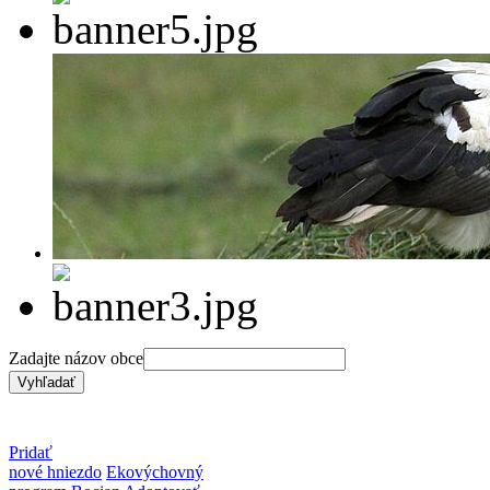
Zadajte názov obce
Pridať
nové hniezdo
Ekovýchovný