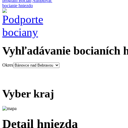
program Bocian
Adoptovať
bocianie hniezdo
Vyhľadávanie bocianích 
Okres
Vyber kraj
Detail hniezda