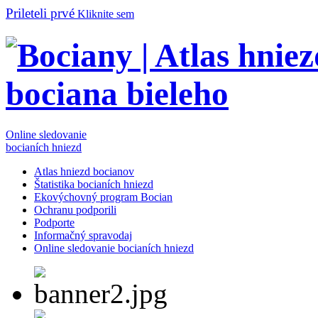
Prileteli prvé
Kliknite sem
Online sledovanie
bocianích hniezd
Atlas hniezd bocianov
Štatistika bocianích hniezd
Ekovýchovný program Bocian
Ochranu podporili
Podporte
Informačný spravodaj
Online sledovanie bocianích hniezd