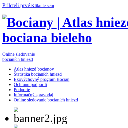
Prileteli prvé
Kliknite sem
Online sledovanie
bocianích hniezd
Atlas hniezd bocianov
Štatistika bocianích hniezd
Ekovýchovný program Bocian
Ochranu podporili
Podporte
Informačný spravodaj
Online sledovanie bocianích hniezd