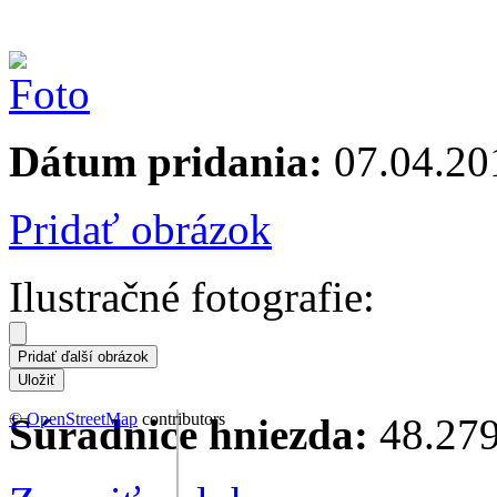
Dátum pridania:
07.04.20
Pridať obrázok
Ilustračné fotografie:
+
©
−
OpenStreetMap
contributors
Súradnice hniezda:
48.279