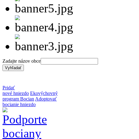
Zadajte názov obce
Pridať
nové hniezdo
Ekovýchovný
program Bocian
Adoptovať
bocianie hniezdo