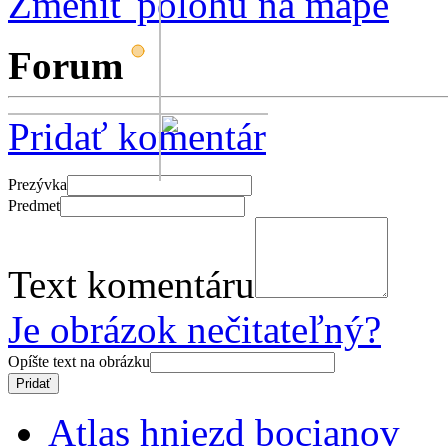
Zmeniť polohu na mape
Forum
Pridať komentár
Prezývka
Predmet
Text komentáru
Je obrázok nečitateľný?
Opíšte text na obrázku
Atlas hniezd bocianov