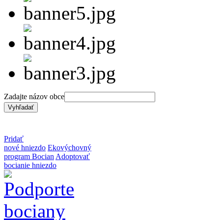
Zadajte názov obce
Pridať
nové hniezdo
Ekovýchovný
program Bocian
Adoptovať
bocianie hniezdo