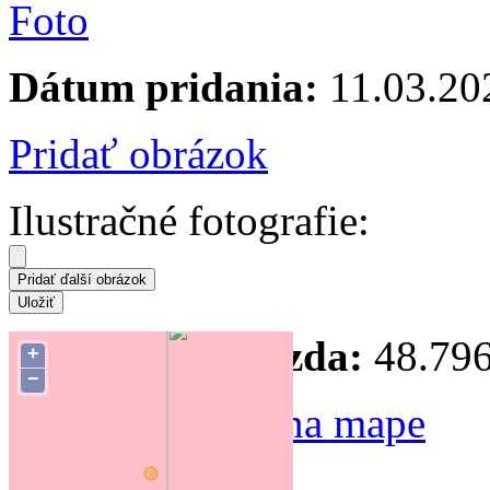
Dátum pridania:
11.03.20
Pridať obrázok
Ilustračné fotografie:
Súradnice hniezda:
48.796
+
−
Zmeniť polohu na mape
Forum