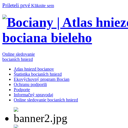
Prileteli prvé
Kliknite sem
Online sledovanie
bocianích hniezd
Atlas hniezd bocianov
Štatistika bocianích hniezd
Ekovýchovný program Bocian
Ochranu podporili
Podporte
Informačný spravodaj
Online sledovanie bocianích hniezd