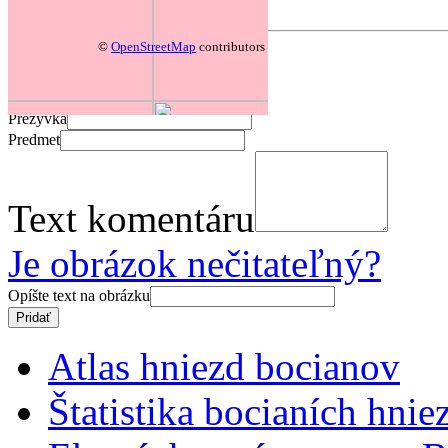
©
OpenStreetMap
contributors
Pridať komentár
Prezývka
Predmet
Text komentáru
Je obrázok nečitateľný?
Opíšte text na obrázku
Atlas hniezd bocianov
Štatistika bocianích hnie