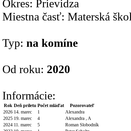
Okres: Prievidza
Miestna časť: Materská ško
Typ:
na komíne
Od roku:
2020
Informácie:
Rok
Deň príletu
Počet mláďat
Pozorovateľ
2026
14. marec
1
Alexandra
2025
19. marec
4
Alexandra , A
2024
11. marec
5
Roman Slobodník