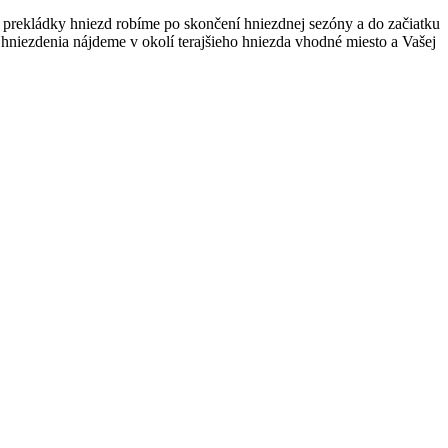
prekládky hniezd robíme po skončení hniezdnej sezóny a do začiatku
hniezdenia nájdeme v okolí terajšieho hniezda vhodné miesto a Vašej