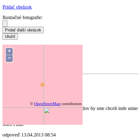
Pridať obrázok
Ilustračné fotografie:
Súradnice hniezda:
48.31113 20.07198
+
−
Zmeniť polohu na mape
Forum
autor:
fero
zrušenie bocian hniezd
12.04.2013 05:46
©
OpenStreetMap
contributors
Dobrý deň, z vážnych zdravotných dôvodov by sme chceli inde umies
autor:
Miro Fulín
odpoveď
13.04.2013 08:54