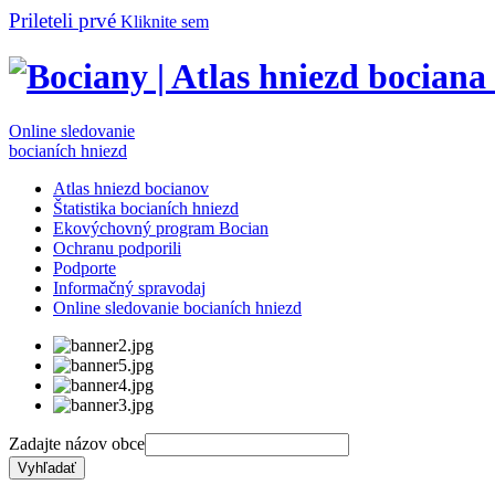
Prileteli prvé
Kliknite sem
Online sledovanie
bocianích hniezd
Atlas hniezd bocianov
Štatistika bocianích hniezd
Ekovýchovný program Bocian
Ochranu podporili
Podporte
Informačný spravodaj
Online sledovanie bocianích hniezd
Zadajte názov obce