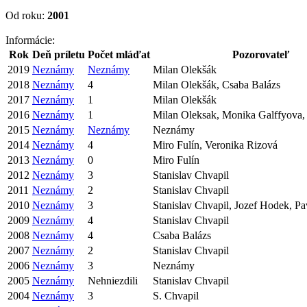
Od roku:
2001
Informácie:
Rok
Deň príletu
Počet mláďat
Pozorovateľ
2019
Neznámy
Neznámy
Milan Olekšák
2018
Neznámy
4
Milan Olekšák, Csaba Balázs
2017
Neznámy
1
Milan Olekšák
2016
Neznámy
1
Milan Oleksak, Monika Galffyova,
2015
Neznámy
Neznámy
Neznámy
2014
Neznámy
4
Miro Fulín, Veronika Rizová
2013
Neznámy
0
Miro Fulín
2012
Neznámy
3
Stanislav Chvapil
2011
Neznámy
2
Stanislav Chvapil
2010
Neznámy
3
Stanislav Chvapil, Jozef Hodek, Pa
2009
Neznámy
4
Stanislav Chvapil
2008
Neznámy
4
Csaba Balázs
2007
Neznámy
2
Stanislav Chvapil
2006
Neznámy
3
Neznámy
2005
Neznámy
Nehniezdili
Stanislav Chvapil
2004
Neznámy
3
S. Chvapil