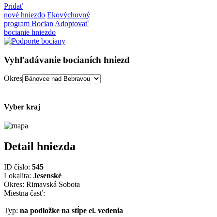
Pridať
nové hniezdo
Ekovýchovný
program Bocian
Adoptovať
bocianie hniezdo
Vyhľadávanie bocianích hniezd
Okres
Vyber kraj
Detail hniezda
ID číslo:
545
Lokalita:
Jesenské
Okres: Rimavská Sobota
Miestna časť:
Typ:
na podložke na stĺpe el. vedenia