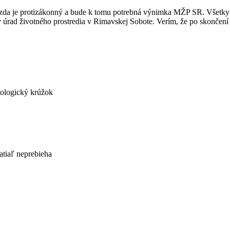
zda je protizákonný a bude k tomu potrebná výnimka MŽP SR. Všetky 
úrad životného prostredia v Rimavskej Sobote. Verím, že po skončení 
tologický krúžok
atiaľ neprebieha