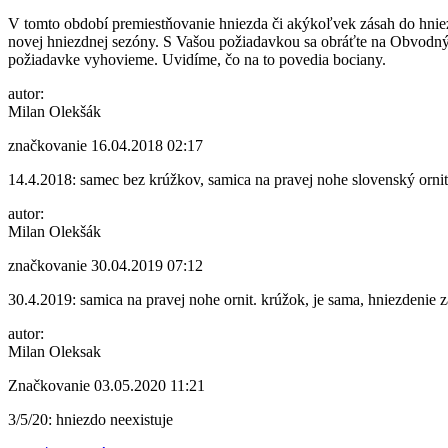
V tomto období premiestňovanie hniezda či akýkoľvek zásah do hnie
novej hniezdnej sezóny. S Vašou požiadavkou sa obráťte na Obvodný 
požiadavke vyhovieme. Uvidíme, čo na to povedia bociany.
autor:
Milan Olekšák
značkovanie
16.04.2018 02:17
14.4.2018: samec bez krúžkov, samica na pravej nohe slovenský orni
autor:
Milan Olekšák
značkovanie
30.04.2019 07:12
30.4.2019: samica na pravej nohe ornit. krúžok, je sama, hniezdenie z
autor:
Milan Oleksak
Značkovanie
03.05.2020 11:21
3/5/20: hniezdo neexistuje