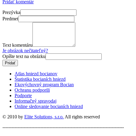
Pridať komentár
Prezývka
Predmet
Text komentáru
Je obrázok nečitateľný?
Opíšte text na obrázku
Atlas hniezd bocianov
Štatistika bocianích hniezd
Ekovýchovný program Bocian
Ochranu podporili
Podporte
Informačný spravodaj
Online sledovanie bocianích hniezd
© 2010 by
Elite Solutions, s.r.o.
All rights reserved
--------------------------------------------------------------------------------