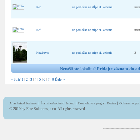
Keť
na podložke na stĺpe el. vedenia
nez
Keť
na podložke na stĺpe el. vedenia
nez
Kozárovce
na podložke na stĺpe el. vedenia
2
Nenašli ste lokalitu?
Pridajte záznam do at
« Späť
1
|
2
|
3
|
4
|
5
|
6
|
7
|
8
Ďalej »
Atlas hniezd bocianov
Štatistika bocianích hniezd
Ekovýchovný program Bocian
Ochranu podpori
© 2010 by
Elite Solutions, s.r.o.
All rights reserved
-----------------------------