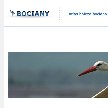
Atlas hniezd bocianov
Štatistika bocianích hniezd
Ekovýchovný program
Online sledovanie bocianích hniezd