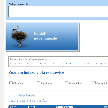
Zadajte názov obce
Pridať
nové hniezdo
Zobraziť iba obce začínajúce písmenom:
A
Á
B
C
Č
D
Ď
E
F
G
H
I
J
K
L
Ľ
M
N
Ň
O
P
Q
R
Zoznam hniezd v okrese Levice
Obsadené
Zaniknuté
Potenciálne
Opustené
Pridať hniezdo
« Späť
1
|
2
|
3
|
4
|
5
|
6
|
7
|
8
Ďalej »
Foto
Obec
Umiestnenie
Po