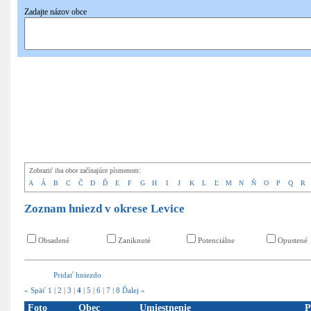
Zadajte názov obce
Pridať
nové hniezdo
Zobraziť iba obce začínajúce písmenom:
A
Á
B
C
Č
D
Ď
E
F
G
H
I
J
K
L
Ľ
M
N
Ň
O
P
Q
R
Zoznam hniezd v okrese Levice
Obsadené
Zaniknuté
Potenciálne
Opustené
Pridať hniezdo
« Späť
1
|
2
|
3
|
4
|
5
|
6
|
7
|
8
Ďalej »
Foto
Obec
Umiestnenie
P