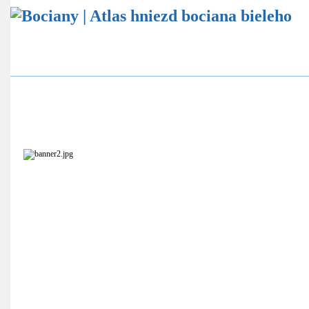
Atlas hniezd bocianov
Štatistika bocianích hniezd
Ekovýchovný program
Online sledovanie bocianích hniezd