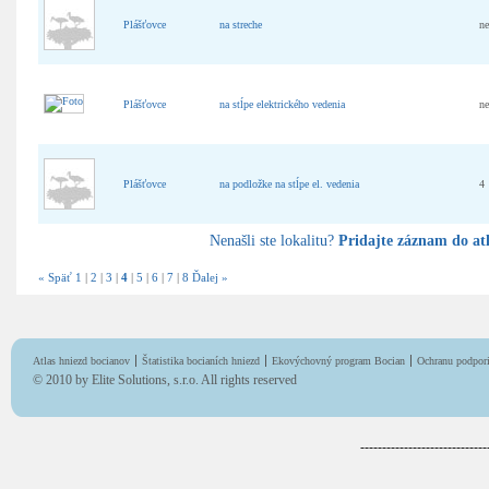
Plášťovce
na streche
n
Plášťovce
na stĺpe elektrického vedenia
n
Plášťovce
na podložke na stĺpe el. vedenia
4
Nenašli ste lokalitu?
Pridajte záznam do at
« Späť
1
|
2
|
3
|
4
|
5
|
6
|
7
|
8
Ďalej »
Atlas hniezd bocianov
Štatistika bocianích hniezd
Ekovýchovný program Bocian
Ochranu podpori
© 2010 by
Elite Solutions, s.r.o.
All rights reserved
-----------------------------