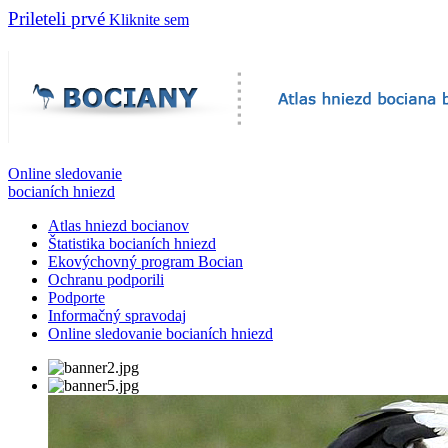
Prileteli prvé
Kliknite sem
Online sledovanie
bocianích hniezd
Atlas hniezd bocianov
Štatistika bocianích hniezd
Ekovýchovný program Bocian
Ochranu podporili
Podporte
Informačný spravodaj
Online sledovanie bocianích hniezd