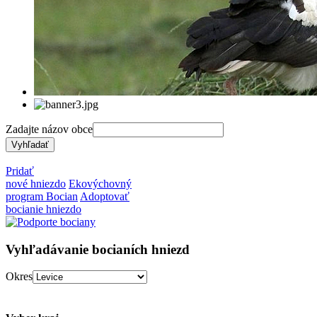
Zadajte názov obce
Pridať
nové hniezdo
Ekovýchovný
program Bocian
Adoptovať
bocianie hniezdo
Vyhľadávanie bocianích hniezd
Okres