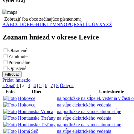
Vyber kraj
Zobraziť iba obce začínajúce písmenom:
A
Á
B
C
Č
D
Ď
E
F
G
H
I
J
K
L
Ľ
M
N
Ň
O
P
Q
R
S
Š
T
Ť
U
Ú
V
X
Y
Z
Ž
Zoznam hniezd v okrese Levice
Obsadené
Zaniknuté
Potenciálne
Opustené
Pridať hniezdo
« Späť
1
|
2
|
3
|
4
|
5
|
6
|
7
|
8
Ďalej »
Foto
Obec
Umiestnenie
Hokovce
na podložke na stĺpe el. vedenia v časti
Hokovce
na stĺpe elektrického vedenia
Hontianska Vrbica
na podložke na samostatnom stĺpe
Hontianske Trsťany
na stĺpe elektrického vedenia
Hontianske Trsťany
na podložke na samostatnom stĺpe
Horná Seč
na stĺpe elektrického vedenia