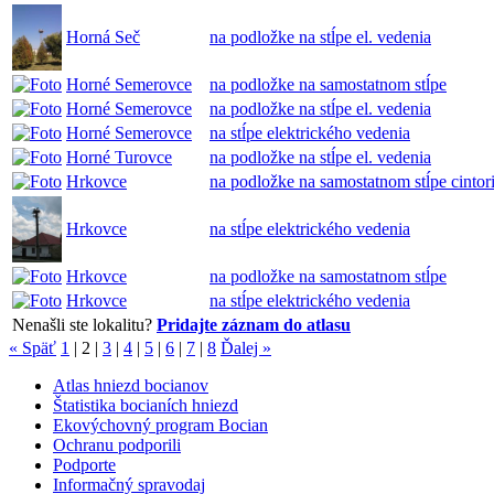
Horná Seč
na podložke na stĺpe el. vedenia
Horné Semerovce
na podložke na samostatnom stĺpe
Horné Semerovce
na podložke na stĺpe el. vedenia
Horné Semerovce
na stĺpe elektrického vedenia
Horné Turovce
na podložke na stĺpe el. vedenia
Hrkovce
na podložke na samostatnom stĺpe cintor
Hrkovce
na stĺpe elektrického vedenia
Hrkovce
na podložke na samostatnom stĺpe
Hrkovce
na stĺpe elektrického vedenia
Nenašli ste lokalitu?
Pridajte záznam do atlasu
« Späť
1
|
2
|
3
|
4
|
5
|
6
|
7
|
8
Ďalej »
Atlas hniezd bocianov
Štatistika bocianích hniezd
Ekovýchovný program Bocian
Ochranu podporili
Podporte
Informačný spravodaj